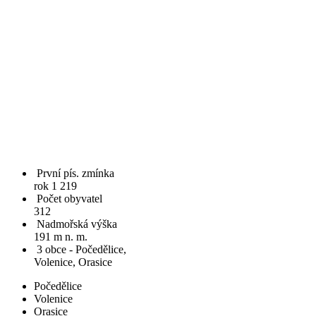
První pís. zmínka
rok 1 219
Počet obyvatel
312
Nadmořská výška
191 m n. m.
3 obce - Počedělice,
Volenice, Orasice
Počedělice
Volenice
Orasice