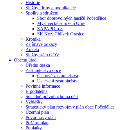
Historie
Služby, firmy a podnikatelé
Spolky a sdružení
Sbor dobrovolných hasičů Počedělice
Myslivecké sdružení Ohře
ZAPAPO o.z.
SK Kozí Chlívek Orasice
Kronika
Zajímavé odkazy
Anketa
Služby státu GOV
Obecní úřad
Úřední deska
Zastupitelstvo obce
Členové zastupitelstva
Usnesení zastupitelstva
Povinné informace
E-podatelna
Sociálně-právní ochrana dětí
Vyhlášky
Strategický plán rozvojový plán obce Počedělice
Územní plán
Povodňový plán
Požární plán
Poplatky