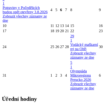
1
Potraviny v Počedělicích
4
5
6
7
8
9
budou opět otevřeny 3.8.2026
Zobrazit všechny záznamy ze
dne
10
11
12
13
14
15
16
17
18
19
20
21
22
23
29
1
Vodácký maškarní
24
25
26
27
28
30
rej na Ohři
Zobrazit všechny
záznamy ze dne
5
1
Olympiáda
31
1
2
3
4
Mikroregionu
6
Perucko 2026
Zobrazit všechny
záznamy ze dne
Úřední hodiny