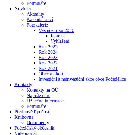
Formuláře
Novinky
Aktuality
Kalendář akcí
Fotogalerie
Vesnice roku 2026
Komise
Vyhlášení
Rok 2025
Rok 2024
Rok 2023
Rok 2022
Rok 2021
Obec a okolí
Investiční a neinvestiční akce obce Počedělice
Kontakty
Kontakty na OÚ
Napište nám
Užitečné informace
Formuláře
Předpověď počasí
Knihovna
Dokumenty
Počedělský občasník
Videoportál