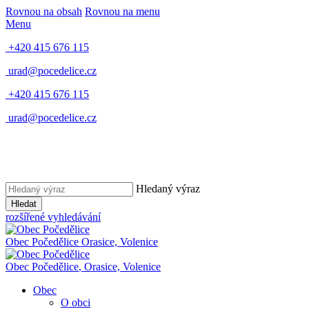
Rovnou na obsah
Rovnou na menu
Menu
+420 415 676 115
urad@pocedelice.cz
+420 415 676 115
urad@pocedelice.cz
Hledaný výraz
Hledat
rozšířené vyhledávání
Obec
Počedělice
Orasice, Volenice
Obec
Počedělice
,
Orasice, Volenice
Obec
O obci