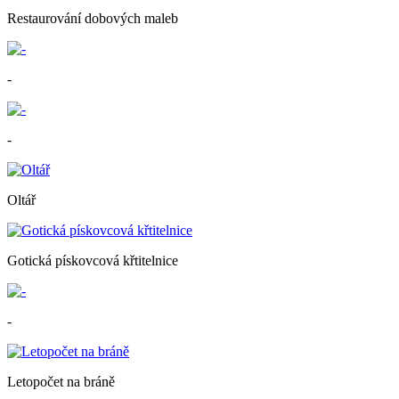
Restaurování dobových maleb
-
-
Oltář
Gotická pískovcová křtitelnice
-
Letopočet na bráně