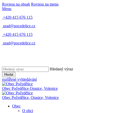
Rovnou na obsah
Rovnou na menu
Menu
+420 415 676 115
urad@pocedelice.cz
+420 415 676 115
urad@pocedelice.cz
Hledaný výraz
Hledat
rozšířené vyhledávání
Obec
Počedělice
Orasice, Volenice
Obec
Počedělice
,
Orasice, Volenice
Obec
O obci