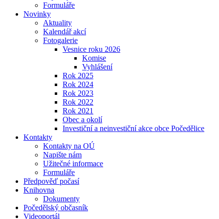
Formuláře
Novinky
Aktuality
Kalendář akcí
Fotogalerie
Vesnice roku 2026
Komise
Vyhlášení
Rok 2025
Rok 2024
Rok 2023
Rok 2022
Rok 2021
Obec a okolí
Investiční a neinvestiční akce obce Počedělice
Kontakty
Kontakty na OÚ
Napište nám
Užitečné informace
Formuláře
Předpověď počasí
Knihovna
Dokumenty
Počedělský občasník
Videoportál