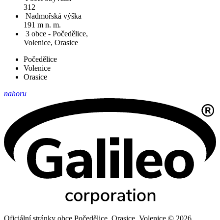
312
Nadmořská výška
191 m n. m.
3 obce - Počedělice,
Volenice, Orasice
Počedělice
Volenice
Orasice
nahoru
Oficiální stránky obce Počedělice, Orasice, Volenice © 2026