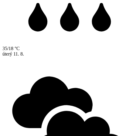
35/18 °C
úterý
11. 8.