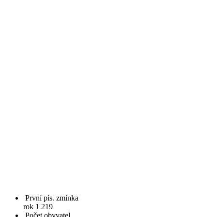
První pís. zmínka
rok 1 219
Počet obyvatel