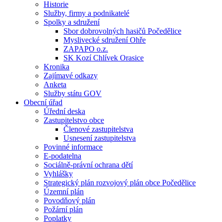
Historie
Služby, firmy a podnikatelé
Spolky a sdružení
Sbor dobrovolných hasičů Počedělice
Myslivecké sdružení Ohře
ZAPAPO o.z.
SK Kozí Chlívek Orasice
Kronika
Zajímavé odkazy
Anketa
Služby státu GOV
Obecní úřad
Úřední deska
Zastupitelstvo obce
Členové zastupitelstva
Usnesení zastupitelstva
Povinné informace
E-podatelna
Sociálně-právní ochrana dětí
Vyhlášky
Strategický plán rozvojový plán obce Počedělice
Územní plán
Povodňový plán
Požární plán
Poplatky