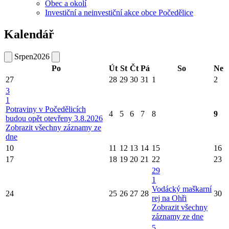
Obec a okolí
Investiční a neinvestiční akce obce Počedělice
Kalendář
Srpen
2026
Po
Út
St
Čt
Pá
So
Ne
27
28
29
30
31
1
2
3
1
Potraviny v Počedělicích
4
5
6
7
8
9
budou opět otevřeny 3.8.2026
Zobrazit všechny záznamy ze
dne
10
11
12
13
14
15
16
17
18
19
20
21
22
23
29
1
Vodácký maškarní
24
25
26
27
28
30
rej na Ohři
Zobrazit všechny
záznamy ze dne
5