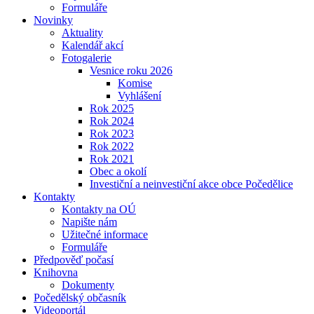
Formuláře
Novinky
Aktuality
Kalendář akcí
Fotogalerie
Vesnice roku 2026
Komise
Vyhlášení
Rok 2025
Rok 2024
Rok 2023
Rok 2022
Rok 2021
Obec a okolí
Investiční a neinvestiční akce obce Počedělice
Kontakty
Kontakty na OÚ
Napište nám
Užitečné informace
Formuláře
Předpověď počasí
Knihovna
Dokumenty
Počedělský občasník
Videoportál