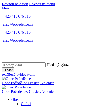
Rovnou na obsah
Rovnou na menu
Menu
+420 415 676 115
urad@pocedelice.cz
+420 415 676 115
urad@pocedelice.cz
Hledaný výraz
Hledat
rozšířené vyhledávání
Obec
Počedělice
Orasice, Volenice
Obec
Počedělice
,
Orasice, Volenice
Obec
O obci