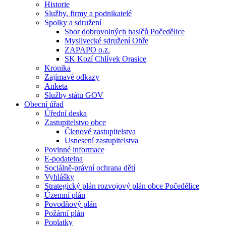
Historie
Služby, firmy a podnikatelé
Spolky a sdružení
Sbor dobrovolných hasičů Počedělice
Myslivecké sdružení Ohře
ZAPAPO o.z.
SK Kozí Chlívek Orasice
Kronika
Zajímavé odkazy
Anketa
Služby státu GOV
Obecní úřad
Úřední deska
Zastupitelstvo obce
Členové zastupitelstva
Usnesení zastupitelstva
Povinné informace
E-podatelna
Sociálně-právní ochrana dětí
Vyhlášky
Strategický plán rozvojový plán obce Počedělice
Územní plán
Povodňový plán
Požární plán
Poplatky