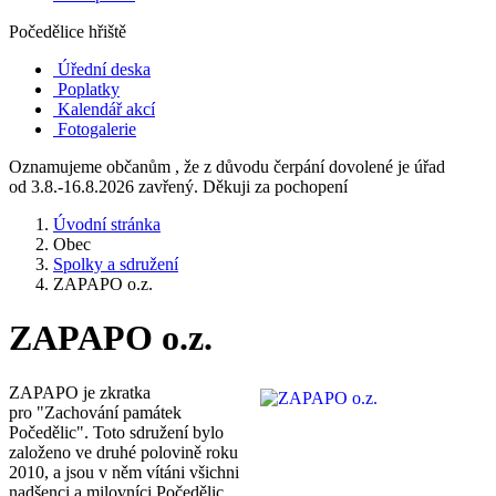
Počedělice hřiště
Úřední deska
Poplatky
Kalendář akcí
Fotogalerie
Oznamujeme občanům , že z důvodu čerpání dovolené je úřad
od 3.8.-16.8.2026 zavřený. Děkuji za pochopení
Úvodní stránka
Obec
Spolky a sdružení
ZAPAPO o.z.
ZAPAPO o.z.
ZAPAPO je zkratka
pro "Zachování památek
Počedělic". Toto sdružení bylo
založeno ve druhé polovině roku
2010, a jsou v něm vítáni všichni
nadšenci a milovníci Počedělic,