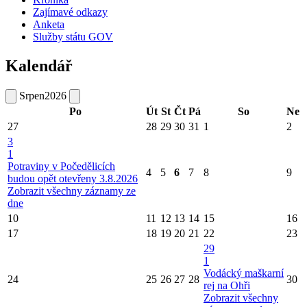
Zajímavé odkazy
Anketa
Služby státu GOV
Kalendář
Srpen
2026
Po
Út
St
Čt
Pá
So
Ne
27
28
29
30
31
1
2
3
1
Potraviny v Počedělicích
4
5
6
7
8
9
budou opět otevřeny 3.8.2026
Zobrazit všechny záznamy ze
dne
10
11
12
13
14
15
16
17
18
19
20
21
22
23
29
1
Vodácký maškarní
24
25
26
27
28
30
rej na Ohři
Zobrazit všechny