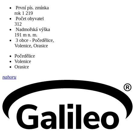
První pís. zmínka
rok 1 219
Počet obyvatel
312
Nadmořská výška
191 m n. m.
3 obce - Počedělice,
Volenice, Orasice
Počedělice
Volenice
Orasice
nahoru