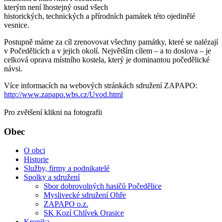
kterým není lhostejný osud všech
historických, technických a přírodních památek této ojedinělé
vesnice.
Postupně máme za cíl zrenovovat všechny památky, které se nalézají
v Počedělicích a v jejich okolí. Největším cílem – a to doslova – je
celková oprava místního kostela, který je dominantou počedělické
návsi.
Více informacích na webových stránkách sdružení ZAPAPO:
http://www.zapapo.wbs.cz/Uvod.html
Pro zvětšení klikni na fotografii
Obec
O obci
Historie
Služby, firmy a podnikatelé
Spolky a sdružení
Sbor dobrovolných hasičů Počedělice
Myslivecké sdružení Ohře
ZAPAPO o.z.
SK Kozí Chlívek Orasice
Kronika