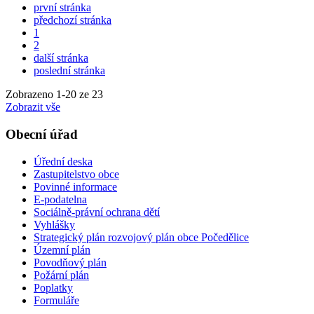
první stránka
předchozí stránka
1
2
další stránka
poslední stránka
Zobrazeno
1
-
20
ze 23
Zobrazit vše
Obecní úřad
Úřední deska
Zastupitelstvo obce
Povinné informace
E-podatelna
Sociálně-právní ochrana dětí
Vyhlášky
Strategický plán rozvojový plán obce Počedělice
Územní plán
Povodňový plán
Požární plán
Poplatky
Formuláře