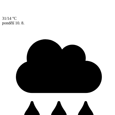
31/14 °C
pondělí
10. 8.