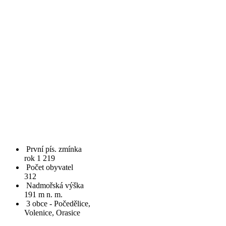
První pís. zmínka
rok 1 219
Počet obyvatel
312
Nadmořská výška
191 m n. m.
3 obce - Počedělice,
Volenice, Orasice