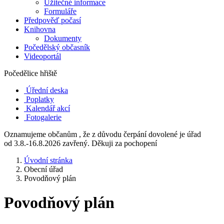
Užitečné informace
Formuláře
Předpověď počasí
Knihovna
Dokumenty
Počedělský občasník
Videoportál
Počedělice hřiště
Úřední deska
Poplatky
Kalendář akcí
Fotogalerie
Oznamujeme občanům , že z důvodu čerpání dovolené je úřad
od 3.8.-16.8.2026 zavřený. Děkuji za pochopení
Úvodní stránka
Obecní úřad
Povodňový plán
Povodňový plán