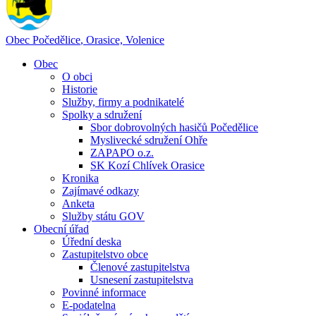
Obec
Počedělice
,
Orasice, Volenice
Obec
O obci
Historie
Služby, firmy a podnikatelé
Spolky a sdružení
Sbor dobrovolných hasičů Počedělice
Myslivecké sdružení Ohře
ZAPAPO o.z.
SK Kozí Chlívek Orasice
Kronika
Zajímavé odkazy
Anketa
Služby státu GOV
Obecní úřad
Úřední deska
Zastupitelstvo obce
Členové zastupitelstva
Usnesení zastupitelstva
Povinné informace
E-podatelna