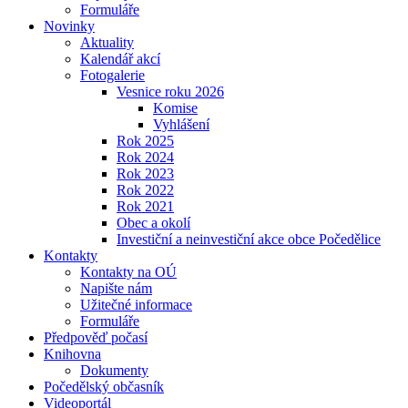
Formuláře
Novinky
Aktuality
Kalendář akcí
Fotogalerie
Vesnice roku 2026
Komise
Vyhlášení
Rok 2025
Rok 2024
Rok 2023
Rok 2022
Rok 2021
Obec a okolí
Investiční a neinvestiční akce obce Počedělice
Kontakty
Kontakty na OÚ
Napište nám
Užitečné informace
Formuláře
Předpověď počasí
Knihovna
Dokumenty
Počedělský občasník
Videoportál