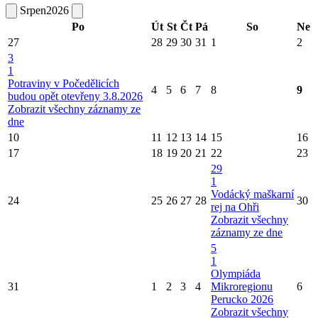
Srpen
2026
Po
Út
St
Čt
Pá
So
Ne
27
28
29
30
31
1
2
3
1
Potraviny v Počedělicích
4
5
6
7
8
9
budou opět otevřeny 3.8.2026
Zobrazit všechny záznamy ze
dne
10
11
12
13
14
15
16
17
18
19
20
21
22
23
29
1
Vodácký maškarní
24
25
26
27
28
30
rej na Ohři
Zobrazit všechny
záznamy ze dne
5
1
Olympiáda
31
1
2
3
4
Mikroregionu
6
Perucko 2026
Zobrazit všechny