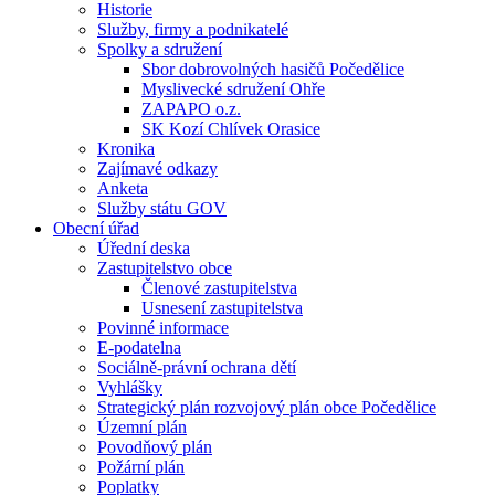
Historie
Služby, firmy a podnikatelé
Spolky a sdružení
Sbor dobrovolných hasičů Počedělice
Myslivecké sdružení Ohře
ZAPAPO o.z.
SK Kozí Chlívek Orasice
Kronika
Zajímavé odkazy
Anketa
Služby státu GOV
Obecní úřad
Úřední deska
Zastupitelstvo obce
Členové zastupitelstva
Usnesení zastupitelstva
Povinné informace
E-podatelna
Sociálně-právní ochrana dětí
Vyhlášky
Strategický plán rozvojový plán obce Počedělice
Územní plán
Povodňový plán
Požární plán
Poplatky