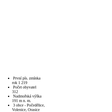
První pís. zmínka
rok 1 219
Počet obyvatel
312
Nadmořská výška
191 m n. m.
3 obce - Počedělice,
Volenice, Orasice