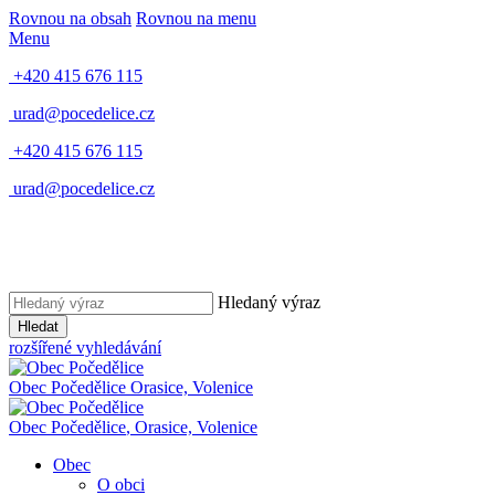
Rovnou na obsah
Rovnou na menu
Menu
+420 415 676 115
urad@pocedelice.cz
+420 415 676 115
urad@pocedelice.cz
Hledaný výraz
Hledat
rozšířené vyhledávání
Obec
Počedělice
Orasice, Volenice
Obec
Počedělice
,
Orasice, Volenice
Obec
O obci