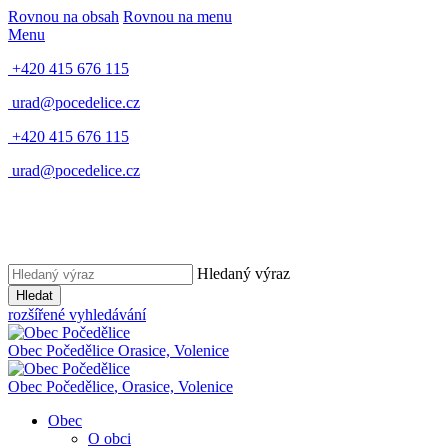
Rovnou na obsah
Rovnou na menu
Menu
+420 415 676 115
urad@pocedelice.cz
+420 415 676 115
urad@pocedelice.cz
Hledaný výraz
Hledat
rozšířené vyhledávání
Obec
Počedělice
Orasice, Volenice
Obec
Počedělice
,
Orasice, Volenice
Obec
O obci