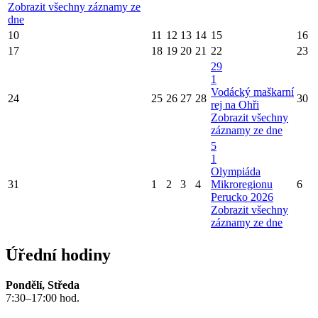
Zobrazit všechny záznamy ze
dne
10
11
12
13
14
15
16
17
18
19
20
21
22
23
29
1
Vodácký maškarní
24
25
26
27
28
30
rej na Ohři
Zobrazit všechny
záznamy ze dne
5
1
Olympiáda
31
1
2
3
4
Mikroregionu
6
Perucko 2026
Zobrazit všechny
záznamy ze dne
Úřední hodiny
Pondělí, Středa
7:30–17:00 hod.