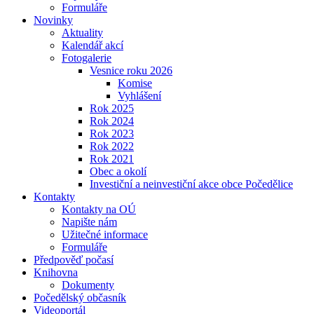
Formuláře
Novinky
Aktuality
Kalendář akcí
Fotogalerie
Vesnice roku 2026
Komise
Vyhlášení
Rok 2025
Rok 2024
Rok 2023
Rok 2022
Rok 2021
Obec a okolí
Investiční a neinvestiční akce obce Počedělice
Kontakty
Kontakty na OÚ
Napište nám
Užitečné informace
Formuláře
Předpověď počasí
Knihovna
Dokumenty
Počedělský občasník
Videoportál