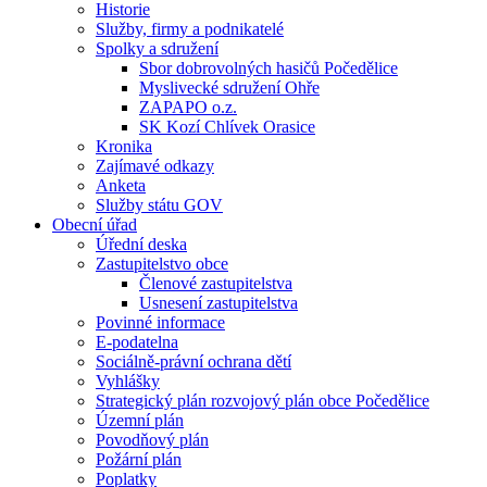
Historie
Služby, firmy a podnikatelé
Spolky a sdružení
Sbor dobrovolných hasičů Počedělice
Myslivecké sdružení Ohře
ZAPAPO o.z.
SK Kozí Chlívek Orasice
Kronika
Zajímavé odkazy
Anketa
Služby státu GOV
Obecní úřad
Úřední deska
Zastupitelstvo obce
Členové zastupitelstva
Usnesení zastupitelstva
Povinné informace
E-podatelna
Sociálně-právní ochrana dětí
Vyhlášky
Strategický plán rozvojový plán obce Počedělice
Územní plán
Povodňový plán
Požární plán
Poplatky