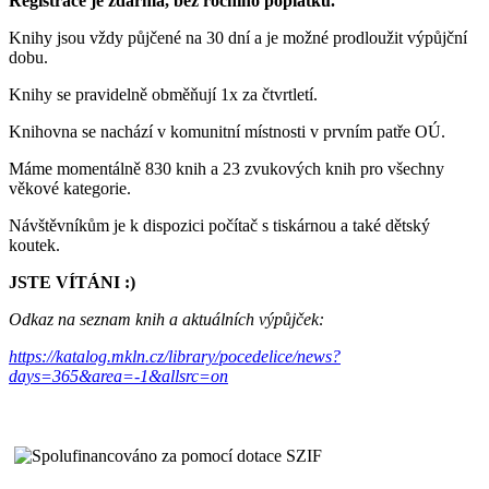
Registrace je zdarma, bez ročního poplatku.
Knihy jsou vždy půjčené na 30 dní a je možné prodloužit výpůjční
dobu.
Knihy se pravidelně obměňují 1x za čtvrtletí.
Knihovna se nachází v komunitní místnosti v prvním patře OÚ.
Máme momentálně 830 knih a 23 zvukových knih pro všechny
věkové kategorie.
Návštěvníkům je k dispozici počítač s tiskárnou a také dětský
koutek.
JSTE VÍTÁNI :)
Odkaz na seznam knih a aktuálních výpůjček:
https://katalog.mkln.cz/library/pocedelice/news?
days=365&area=-1&allsrc=on