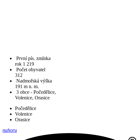
První pís. zmínka
rok 1 219
Počet obyvatel
312
Nadmořská výška
191 m n. m.
3 obce - Počedělice,
Volenice, Orasice
Počedělice
Volenice
Orasice
nahoru