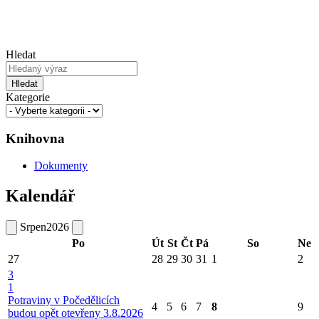
Hledat
Hledat
Kategorie
Knihovna
Dokumenty
Kalendář
Srpen
2026
Po
Út
St
Čt
Pá
So
Ne
27
28
29
30
31
1
2
3
1
Potraviny v Počedělicích
4
5
6
7
8
9
budou opět otevřeny 3.8.2026