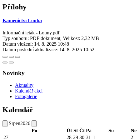
Přílohy
Kamenictví Louha
Informační leták - Louny.pdf
Typ souboru: PDF dokument, Velikost: 2,32 MB
Datum vložení:
14. 8. 2025 10:48
Datum poslední aktualizace:
14. 8. 2025 10:52
Novinky
Aktuality
Kalendář akcí
Fotogalerie
Kalendář
Srpen
2026
Po
Út
St
Čt
Pá
So
Ne
27
28
29
30
31
1
2