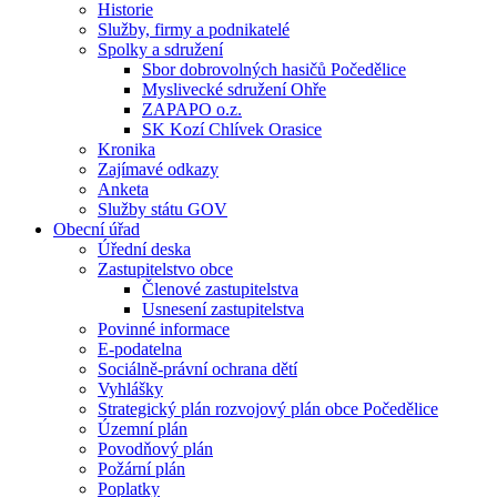
Historie
Služby, firmy a podnikatelé
Spolky a sdružení
Sbor dobrovolných hasičů Počedělice
Myslivecké sdružení Ohře
ZAPAPO o.z.
SK Kozí Chlívek Orasice
Kronika
Zajímavé odkazy
Anketa
Služby státu GOV
Obecní úřad
Úřední deska
Zastupitelstvo obce
Členové zastupitelstva
Usnesení zastupitelstva
Povinné informace
E-podatelna
Sociálně-právní ochrana dětí
Vyhlášky
Strategický plán rozvojový plán obce Počedělice
Územní plán
Povodňový plán
Požární plán
Poplatky