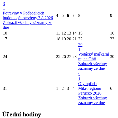
3
1
Potraviny v Počedělicích
4
5
6
7
8
9
budou opět otevřeny 3.8.2026
Zobrazit všechny záznamy ze
dne
10
11
12
13
14
15
16
17
18
19
20
21
22
23
29
1
Vodácký maškarní
24
25
26
27
28
30
rej na Ohři
Zobrazit všechny
záznamy ze dne
5
1
Olympiáda
31
1
2
3
4
Mikroregionu
6
Perucko 2026
Zobrazit všechny
záznamy ze dne
Úřední hodiny