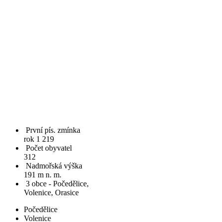
První pís. zmínka
rok 1 219
Počet obyvatel
312
Nadmořská výška
191 m n. m.
3 obce - Počedělice,
Volenice, Orasice
Počedělice
Volenice