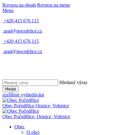
Rovnou na obsah
Rovnou na menu
Menu
+420 415 676 115
urad@pocedelice.cz
+420 415 676 115
urad@pocedelice.cz
Hledaný výraz
Hledat
rozšířené vyhledávání
Obec
Počedělice
Orasice, Volenice
Obec
Počedělice
,
Orasice, Volenice
Obec
O obci