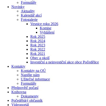
Formuláře
Novinky
Aktuality
Kalendář akcí
Fotogalerie
Vesnice roku 2026
Komise
Vyhlášení
Rok 2025
Rok 2024
Rok 2023
Rok 2022
Rok 2021
Obec a okolí
Investiční a neinvestiční akce obce Počedělice
Kontakty
Kontakty na OÚ
Napište nám
Užitečné informace
Formuláře
Předpověď počasí
Knihovna
Dokumenty
Počedělský občasník
Videoportál