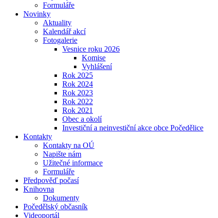
Formuláře
Novinky
Aktuality
Kalendář akcí
Fotogalerie
Vesnice roku 2026
Komise
Vyhlášení
Rok 2025
Rok 2024
Rok 2023
Rok 2022
Rok 2021
Obec a okolí
Investiční a neinvestiční akce obce Počedělice
Kontakty
Kontakty na OÚ
Napište nám
Užitečné informace
Formuláře
Předpověď počasí
Knihovna
Dokumenty
Počedělský občasník
Videoportál