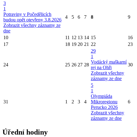
3
1
Potraviny v Počedělicích
4
5
6
7
8
9
budou opět otevřeny 3.8.2026
Zobrazit všechny záznamy ze
dne
10
11
12
13
14
15
16
17
18
19
20
21
22
23
29
1
Vodácký maškarní
24
25
26
27
28
30
rej na Ohři
Zobrazit všechny
záznamy ze dne
5
1
Olympiáda
31
1
2
3
4
Mikroregionu
6
Perucko 2026
Zobrazit všechny
záznamy ze dne
Úřední hodiny