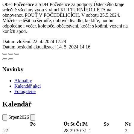
Obec Počedělice a SDH Počedělice za podpory Ústeckého kraje
srdečně všechny zvou v rámci KULTURNÍHO LÉTA na
obnovenou POUŤ V POČEDĚLICÍCH. V sobotu 25.5.2024.
Můžete se těšit na šermíře, dobové divadlo, kejklíře, hudbu
odpoledne i večer, kolotoče, občerstvení, kočár s koňmi, vození na
koních apod.
Datum vložení:
22. 4. 2024 17:29
Datum poslední aktualizace:
14. 5. 2024 14:16
Novinky
Aktuality
Kalendář akcí
Fotogalerie
Kalendář
Srpen
2026
Po
Út
St
Čt
Pá
So
Ne
27
28
29
30
31
1
2