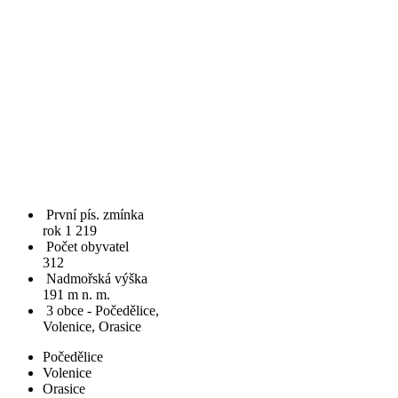
První pís. zmínka
rok 1 219
Počet obyvatel
312
Nadmořská výška
191 m n. m.
3 obce - Počedělice,
Volenice, Orasice
Počedělice
Volenice
Orasice