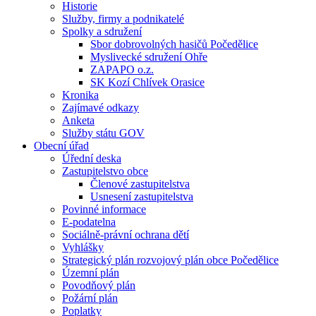
Historie
Služby, firmy a podnikatelé
Spolky a sdružení
Sbor dobrovolných hasičů Počedělice
Myslivecké sdružení Ohře
ZAPAPO o.z.
SK Kozí Chlívek Orasice
Kronika
Zajímavé odkazy
Anketa
Služby státu GOV
Obecní úřad
Úřední deska
Zastupitelstvo obce
Členové zastupitelstva
Usnesení zastupitelstva
Povinné informace
E-podatelna
Sociálně-právní ochrana dětí
Vyhlášky
Strategický plán rozvojový plán obce Počedělice
Územní plán
Povodňový plán
Požární plán
Poplatky