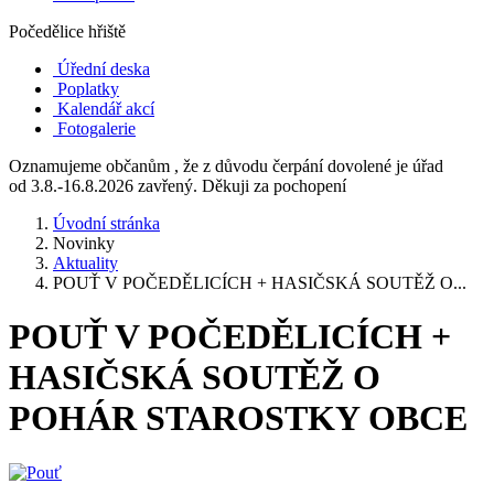
Počedělice hřiště
Úřední deska
Poplatky
Kalendář akcí
Fotogalerie
Oznamujeme občanům , že z důvodu čerpání dovolené je úřad
od 3.8.-16.8.2026 zavřený. Děkuji za pochopení
Úvodní stránka
Novinky
Aktuality
POUŤ V POČEDĚLICÍCH + HASIČSKÁ SOUTĚŽ O...
POUŤ V POČEDĚLICÍCH +
HASIČSKÁ SOUTĚŽ O
POHÁR STAROSTKY OBCE