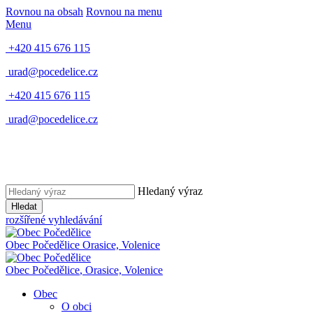
Rovnou na obsah
Rovnou na menu
Menu
+420 415 676 115
urad@pocedelice.cz
+420 415 676 115
urad@pocedelice.cz
Hledaný výraz
Hledat
rozšířené vyhledávání
Obec
Počedělice
Orasice, Volenice
Obec
Počedělice
,
Orasice, Volenice
Obec
O obci