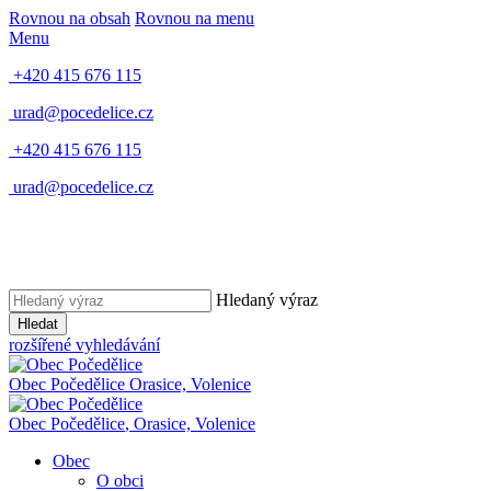
Rovnou na obsah
Rovnou na menu
Menu
+420 415 676 115
urad@pocedelice.cz
+420 415 676 115
urad@pocedelice.cz
Hledaný výraz
Hledat
rozšířené vyhledávání
Obec
Počedělice
Orasice, Volenice
Obec
Počedělice
,
Orasice, Volenice
Obec
O obci