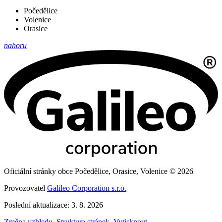
Počedělice
Volenice
Orasice
nahoru
Oficiální stránky obce Počedělice, Orasice, Volenice © 2026
Provozovatel
Galileo Corporation s.r.o.
Poslední aktualizace: 3. 8. 2026
Změna vzhledu
,
Struktura stránek
,
Vytisknout