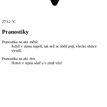
27/12 °C
Pranostiky
Pranostika na akt. měsíc
Když v srpnu naprší, tak než se oběd pojí, všecko slunce
vysuší.
Pranostika na akt. den
Hotov v srpnu sáně a v zimě vůz!