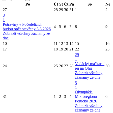
Po
Út
St
Čt
Pá
So
Ne
27
28
29
30
31
1
2
3
1
Potraviny v Počedělicích
4
5
6
7
8
9
budou opět otevřeny 3.8.2026
Zobrazit všechny záznamy ze
dne
10
11
12
13
14
15
16
17
18
19
20
21
22
23
29
1
Vodácký maškarní
24
25
26
27
28
30
rej na Ohři
Zobrazit všechny
záznamy ze dne
5
1
Olympiáda
31
1
2
3
4
Mikroregionu
6
Perucko 2026
Zobrazit všechny
záznamy ze dne