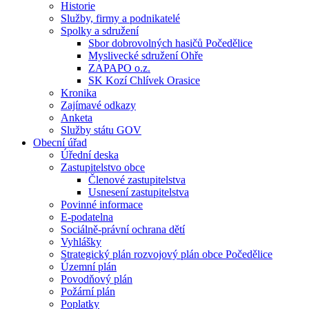
Historie
Služby, firmy a podnikatelé
Spolky a sdružení
Sbor dobrovolných hasičů Počedělice
Myslivecké sdružení Ohře
ZAPAPO o.z.
SK Kozí Chlívek Orasice
Kronika
Zajímavé odkazy
Anketa
Služby státu GOV
Obecní úřad
Úřední deska
Zastupitelstvo obce
Členové zastupitelstva
Usnesení zastupitelstva
Povinné informace
E-podatelna
Sociálně-právní ochrana dětí
Vyhlášky
Strategický plán rozvojový plán obce Počedělice
Územní plán
Povodňový plán
Požární plán
Poplatky