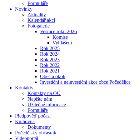
Formuláře
Novinky
Aktuality
Kalendář akcí
Fotogalerie
Vesnice roku 2026
Komise
Vyhlášení
Rok 2025
Rok 2024
Rok 2023
Rok 2022
Rok 2021
Obec a okolí
Investiční a neinvestiční akce obce Počedělice
Kontakty
Kontakty na OÚ
Napište nám
Užitečné informace
Formuláře
Předpověď počasí
Knihovna
Dokumenty
Počedělský občasník
Videoportál