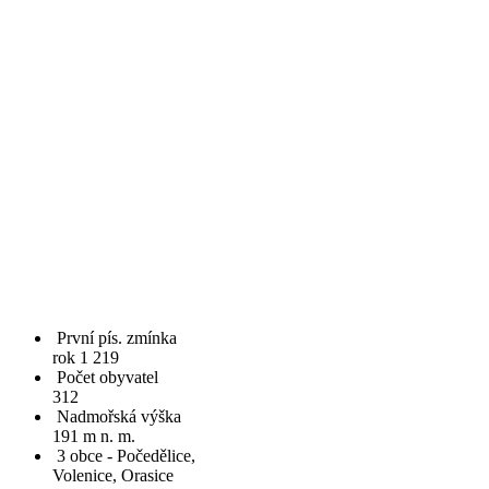
První pís. zmínka
rok 1 219
Počet obyvatel
312
Nadmořská výška
191 m n. m.
3 obce - Počedělice,
Volenice, Orasice