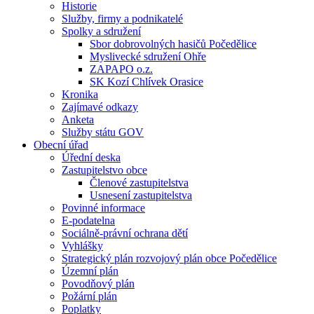
Historie
Služby, firmy a podnikatelé
Spolky a sdružení
Sbor dobrovolných hasičů Počedělice
Myslivecké sdružení Ohře
ZAPAPO o.z.
SK Kozí Chlívek Orasice
Kronika
Zajímavé odkazy
Anketa
Služby státu GOV
Obecní úřad
Úřední deska
Zastupitelstvo obce
Členové zastupitelstva
Usnesení zastupitelstva
Povinné informace
E-podatelna
Sociálně-právní ochrana dětí
Vyhlášky
Strategický plán rozvojový plán obce Počedělice
Územní plán
Povodňový plán
Požární plán
Poplatky