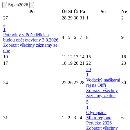
Srpen
2026
Po
Út
St
Čt
Pá
So
Ne
27
28
29
30
31
1
2
3
1
Potraviny v Počedělicích
4
5
6
7
8
9
budou opět otevřeny 3.8.2026
Zobrazit všechny záznamy ze
dne
10
11
12
13
14
15
16
17
18
19
20
21
22
23
29
1
Vodácký maškarní
24
25
26
27
28
30
rej na Ohři
Zobrazit všechny
záznamy ze dne
5
1
Olympiáda
31
1
2
3
4
Mikroregionu
6
Perucko 2026
Zobrazit všechny