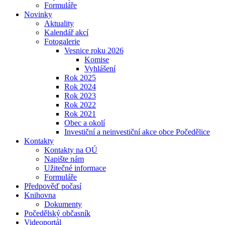
Formuláře
Novinky
Aktuality
Kalendář akcí
Fotogalerie
Vesnice roku 2026
Komise
Vyhlášení
Rok 2025
Rok 2024
Rok 2023
Rok 2022
Rok 2021
Obec a okolí
Investiční a neinvestiční akce obce Počedělice
Kontakty
Kontakty na OÚ
Napište nám
Užitečné informace
Formuláře
Předpověď počasí
Knihovna
Dokumenty
Počedělský občasník
Videoportál