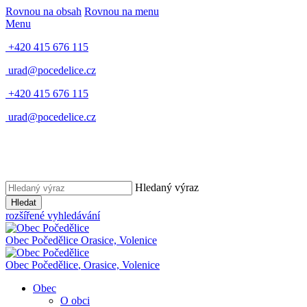
Rovnou na obsah
Rovnou na menu
Menu
+420 415 676 115
urad@pocedelice.cz
+420 415 676 115
urad@pocedelice.cz
Hledaný výraz
Hledat
rozšířené vyhledávání
Obec
Počedělice
Orasice, Volenice
Obec
Počedělice
,
Orasice, Volenice
Obec
O obci