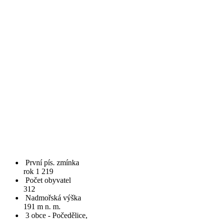
První pís. zmínka
rok 1 219
Počet obyvatel
312
Nadmořská výška
191 m n. m.
3 obce - Počedělice,