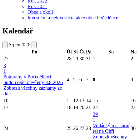
Rok 2022
Rok 2021
Obec a okolí
Investiční a neinvestiční akce obce Počedělice
Kalendář
Srpen
2026
Po
Út
St
Čt
Pá
So
Ne
27
28
29
30
31
1
2
3
1
Potraviny v Počedělicích
4
5
6
7
8
9
budou opět otevřeny 3.8.2026
Zobrazit všechny záznamy ze
dne
10
11
12
13
14
15
16
17
18
19
20
21
22
23
29
1
Vodácký maškarní
24
25
26
27
28
30
rej na Ohři
Zobrazit všechny