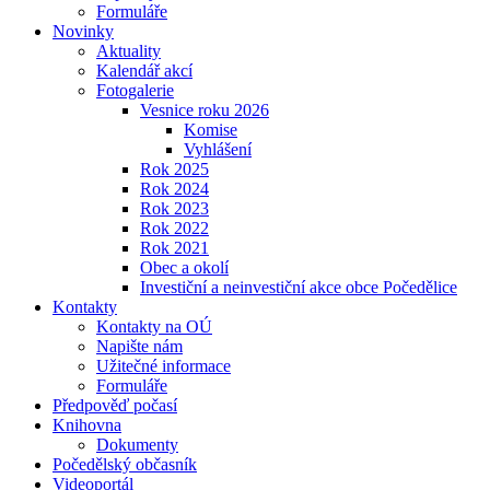
Formuláře
Novinky
Aktuality
Kalendář akcí
Fotogalerie
Vesnice roku 2026
Komise
Vyhlášení
Rok 2025
Rok 2024
Rok 2023
Rok 2022
Rok 2021
Obec a okolí
Investiční a neinvestiční akce obce Počedělice
Kontakty
Kontakty na OÚ
Napište nám
Užitečné informace
Formuláře
Předpověď počasí
Knihovna
Dokumenty
Počedělský občasník
Videoportál