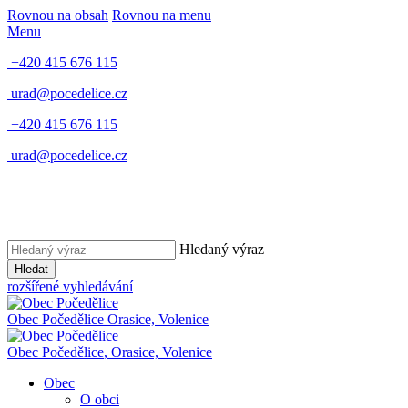
Rovnou na obsah
Rovnou na menu
Menu
+420 415 676 115
urad@pocedelice.cz
+420 415 676 115
urad@pocedelice.cz
Hledaný výraz
Hledat
rozšířené vyhledávání
Obec
Počedělice
Orasice, Volenice
Obec
Počedělice
,
Orasice, Volenice
Obec
O obci