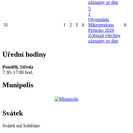
záznamy ze dne
5
1
Olympiáda
31
1
2
3
4
Mikroregionu
6
Perucko 2026
Zobrazit všechny
záznamy ze dne
Úřední hodiny
Pondělí, Středa
7:30–17:00 hod.
Munipolis
Svátek
Svátek má
Soběslav