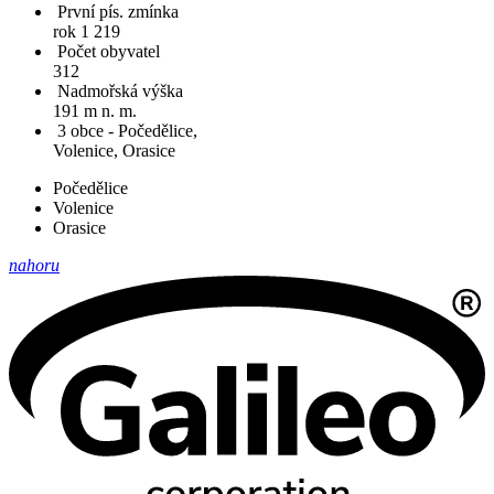
První pís. zmínka
rok 1 219
Počet obyvatel
312
Nadmořská výška
191 m n. m.
3 obce - Počedělice,
Volenice, Orasice
Počedělice
Volenice
Orasice
nahoru