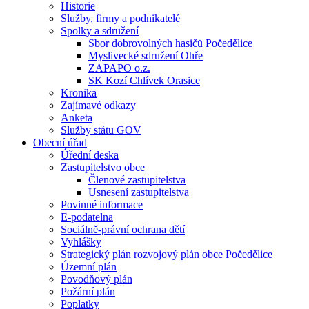
Historie
Služby, firmy a podnikatelé
Spolky a sdružení
Sbor dobrovolných hasičů Počedělice
Myslivecké sdružení Ohře
ZAPAPO o.z.
SK Kozí Chlívek Orasice
Kronika
Zajímavé odkazy
Anketa
Služby státu GOV
Obecní úřad
Úřední deska
Zastupitelstvo obce
Členové zastupitelstva
Usnesení zastupitelstva
Povinné informace
E-podatelna
Sociálně-právní ochrana dětí
Vyhlášky
Strategický plán rozvojový plán obce Počedělice
Územní plán
Povodňový plán
Požární plán
Poplatky