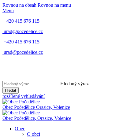
Rovnou na obsah
Rovnou na menu
Menu
+420 415 676 115
urad@pocedelice.cz
+420 415 676 115
urad@pocedelice.cz
Hledaný výraz
Hledat
rozšířené vyhledávání
Obec
Počedělice
Orasice, Volenice
Obec
Počedělice
,
Orasice, Volenice
Obec
O obci