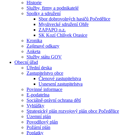
Historie
Služby, firmy a podnikatelé
Spolky a sdružení
Sbor dobrovolných hasičů Počedělice
Myslivecké sdružení Ohře
ZAPAPO o.z.
SK Kozí Chlívek Orasice
Kronika
Zajímavé odkazy
Anketa
Služby státu GOV
Obecní úřad
Úřední deska
Zastupitelstvo obce
Členové zastupitelstva
Usnesení zastupitelstva
Povinné informace
E-podatelna
Sociálně-právní ochrana dětí
Vyhlášky
Strategický plán rozvojový plán obce Počedělice
Územní plán
Povodňový plán
Požární plán
Poplatky