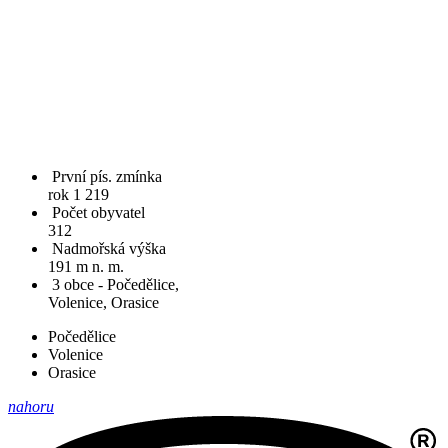
První pís. zmínka
rok 1 219
Počet obyvatel
312
Nadmořská výška
191 m n. m.
3 obce - Počedělice,
Volenice, Orasice
Počedělice
Volenice
Orasice
nahoru