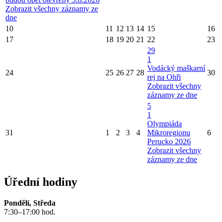
Zobrazit všechny záznamy ze
dne
10
11
12
13
14
15
16
17
18
19
20
21
22
23
29
1
Vodácký maškarní
24
25
26
27
28
30
rej na Ohři
Zobrazit všechny
záznamy ze dne
5
1
Olympiáda
31
1
2
3
4
Mikroregionu
6
Perucko 2026
Zobrazit všechny
záznamy ze dne
Úřední hodiny
Pondělí, Středa
7:30–17:00 hod.