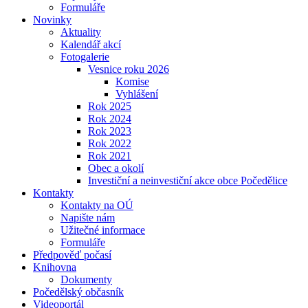
Formuláře
Novinky
Aktuality
Kalendář akcí
Fotogalerie
Vesnice roku 2026
Komise
Vyhlášení
Rok 2025
Rok 2024
Rok 2023
Rok 2022
Rok 2021
Obec a okolí
Investiční a neinvestiční akce obce Počedělice
Kontakty
Kontakty na OÚ
Napište nám
Užitečné informace
Formuláře
Předpověď počasí
Knihovna
Dokumenty
Počedělský občasník
Videoportál