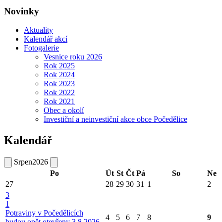
Novinky
Aktuality
Kalendář akcí
Fotogalerie
Vesnice roku 2026
Rok 2025
Rok 2024
Rok 2023
Rok 2022
Rok 2021
Obec a okolí
Investiční a neinvestiční akce obce Počedělice
Kalendář
Srpen
2026
Po
Út
St
Čt
Pá
So
Ne
27
28
29
30
31
1
2
3
1
Potraviny v Počedělicích
4
5
6
7
8
9
budou opět otevřeny 3.8.2026