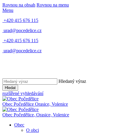
Rovnou na obsah
Rovnou na menu
Menu
+420 415 676 115
urad@pocedelice.cz
+420 415 676 115
urad@pocedelice.cz
Hledaný výraz
Hledat
rozšířené vyhledávání
Obec
Počedělice
Orasice, Volenice
Obec
Počedělice
,
Orasice, Volenice
Obec
O obci