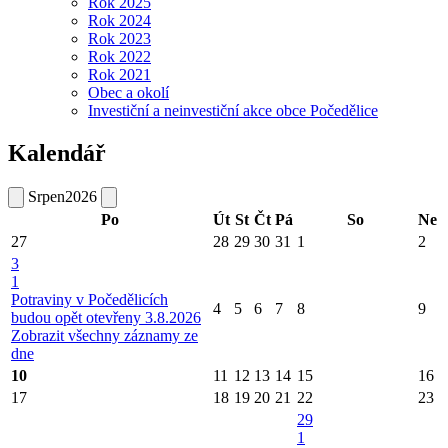
Rok 2025
Rok 2024
Rok 2023
Rok 2022
Rok 2021
Obec a okolí
Investiční a neinvestiční akce obce Počedělice
Kalendář
Srpen
2026
Po
Út
St
Čt
Pá
So
Ne
27
28
29
30
31
1
2
3
1
Potraviny v Počedělicích
4
5
6
7
8
9
budou opět otevřeny 3.8.2026
Zobrazit všechny záznamy ze
dne
10
11
12
13
14
15
16
17
18
19
20
21
22
23
29
1