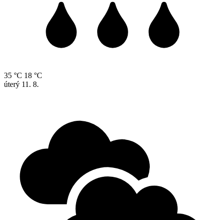
35 °C
18 °C
úterý
11. 8.