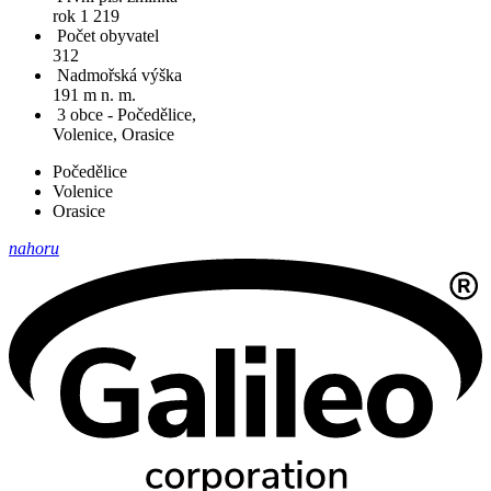
rok 1 219
Počet obyvatel
312
Nadmořská výška
191 m n. m.
3 obce - Počedělice,
Volenice, Orasice
Počedělice
Volenice
Orasice
nahoru