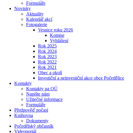
Formuláře
Novinky
Aktuality
Kalendář akcí
Fotogalerie
Vesnice roku 2026
Komise
Vyhlášení
Rok 2025
Rok 2024
Rok 2023
Rok 2022
Rok 2021
Obec a okolí
Investiční a neinvestiční akce obce Počedělice
Kontakty
Kontakty na OÚ
Napište nám
Užitečné informace
Formuláře
Předpověď počasí
Knihovna
Dokumenty
Počedělský občasník
Videoportál