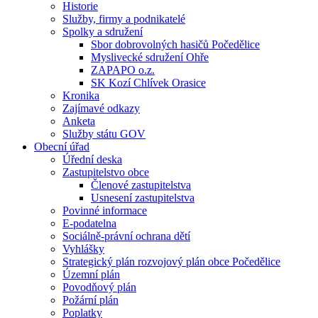
Historie
Služby, firmy a podnikatelé
Spolky a sdružení
Sbor dobrovolných hasičů Počedělice
Myslivecké sdružení Ohře
ZAPAPO o.z.
SK Kozí Chlívek Orasice
Kronika
Zajímavé odkazy
Anketa
Služby státu GOV
Obecní úřad
Úřední deska
Zastupitelstvo obce
Členové zastupitelstva
Usnesení zastupitelstva
Povinné informace
E-podatelna
Sociálně-právní ochrana dětí
Vyhlášky
Strategický plán rozvojový plán obce Počedělice
Územní plán
Povodňový plán
Požární plán
Poplatky