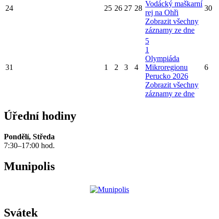
Vodácký maškarní
24
25
26
27
28
30
rej na Ohři
Zobrazit všechny
záznamy ze dne
5
1
Olympiáda
31
1
2
3
4
Mikroregionu
6
Perucko 2026
Zobrazit všechny
záznamy ze dne
Úřední hodiny
Pondělí, Středa
7:30–17:00 hod.
Munipolis
Svátek