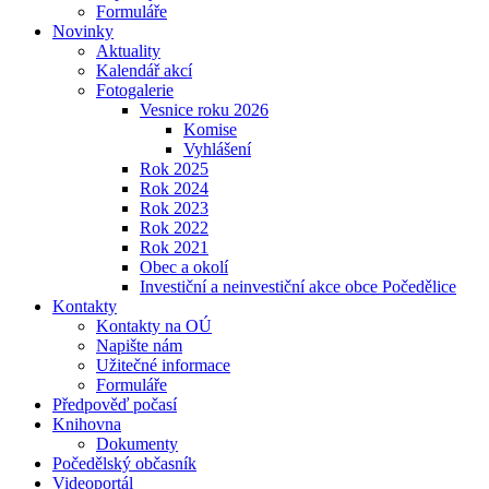
Formuláře
Novinky
Aktuality
Kalendář akcí
Fotogalerie
Vesnice roku 2026
Komise
Vyhlášení
Rok 2025
Rok 2024
Rok 2023
Rok 2022
Rok 2021
Obec a okolí
Investiční a neinvestiční akce obce Počedělice
Kontakty
Kontakty na OÚ
Napište nám
Užitečné informace
Formuláře
Předpověď počasí
Knihovna
Dokumenty
Počedělský občasník
Videoportál