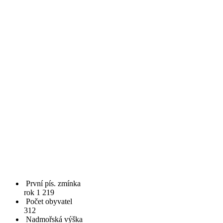
První pís. zmínka
rok 1 219
Počet obyvatel
312
Nadmořská výška