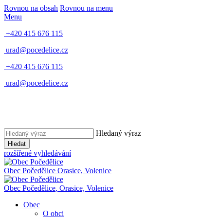
Rovnou na obsah
Rovnou na menu
Menu
+420 415 676 115
urad@pocedelice.cz
+420 415 676 115
urad@pocedelice.cz
Hledaný výraz
Hledat
rozšířené vyhledávání
Obec
Počedělice
Orasice, Volenice
Obec
Počedělice
,
Orasice, Volenice
Obec
O obci