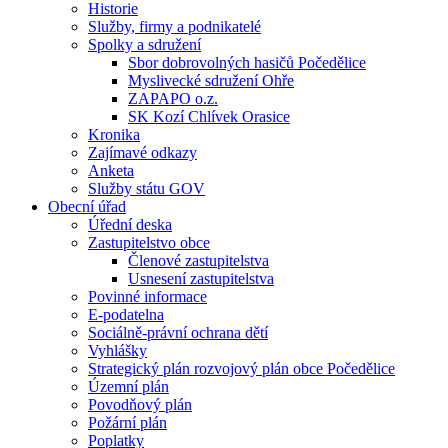
Historie
Služby, firmy a podnikatelé
Spolky a sdružení
Sbor dobrovolných hasičů Počedělice
Myslivecké sdružení Ohře
ZAPAPO o.z.
SK Kozí Chlívek Orasice
Kronika
Zajímavé odkazy
Anketa
Služby státu GOV
Obecní úřad
Úřední deska
Zastupitelstvo obce
Členové zastupitelstva
Usnesení zastupitelstva
Povinné informace
E-podatelna
Sociálně-právní ochrana dětí
Vyhlášky
Strategický plán rozvojový plán obce Počedělice
Územní plán
Povodňový plán
Požární plán
Poplatky