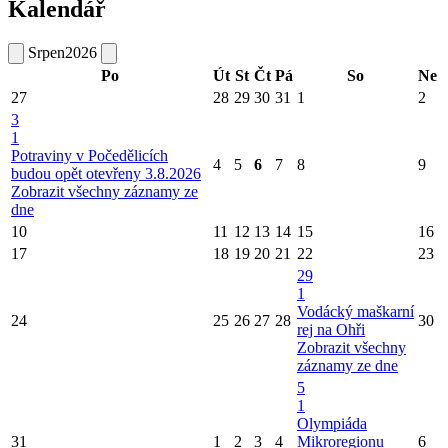
Kalendář
Srpen
2026
Po
Út
St
Čt
Pá
So
Ne
27
28
29
30
31
1
2
3
1
Potraviny v Počedělicích
4
5
6
7
8
9
budou opět otevřeny 3.8.2026
Zobrazit všechny záznamy ze
dne
10
11
12
13
14
15
16
17
18
19
20
21
22
23
29
1
Vodácký maškarní
24
25
26
27
28
30
rej na Ohři
Zobrazit všechny
záznamy ze dne
5
1
Olympiáda
31
1
2
3
4
Mikroregionu
6