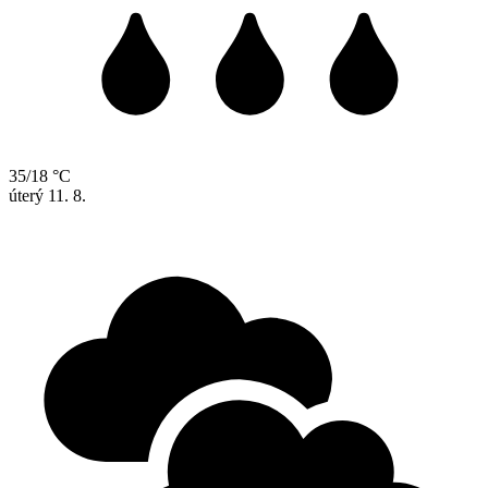
35/18 °C
úterý
11. 8.