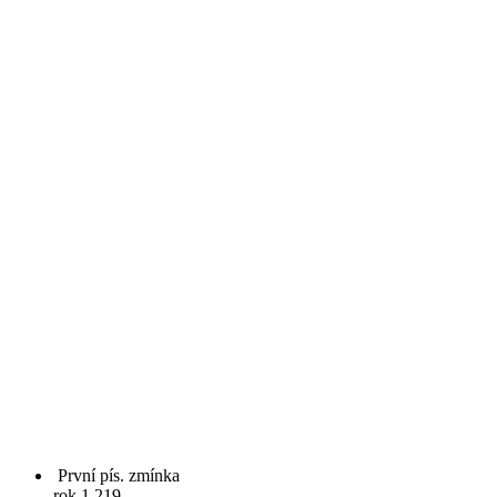
První pís. zmínka
rok 1 219