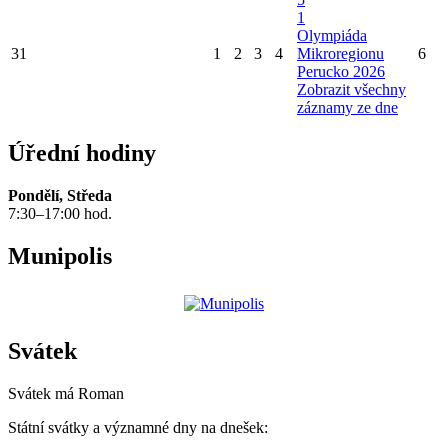
1
Olympiáda
31
1
2
3
4
Mikroregionu
6
Perucko 2026
Zobrazit všechny
záznamy ze dne
Úřední hodiny
Pondělí, Středa
7:30–17:00 hod.
Munipolis
Svátek
Svátek má
Roman
Státní svátky a významné dny na dnešek: