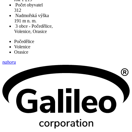
Počet obyvatel
312
Nadmořská výška
191 m n. m.
3 obce - Počedělice,
Volenice, Orasice
Počedělice
Volenice
Orasice
nahoru