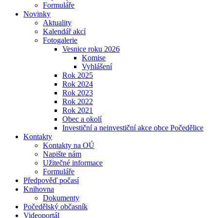
Formuláře
Novinky
Aktuality
Kalendář akcí
Fotogalerie
Vesnice roku 2026
Komise
Vyhlášení
Rok 2025
Rok 2024
Rok 2023
Rok 2022
Rok 2021
Obec a okolí
Investiční a neinvestiční akce obce Počedělice
Kontakty
Kontakty na OÚ
Napište nám
Užitečné informace
Formuláře
Předpověď počasí
Knihovna
Dokumenty
Počedělský občasník
Videoportál