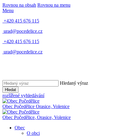
Rovnou na obsah
Rovnou na menu
Menu
+420 415 676 115
urad@pocedelice.cz
+420 415 676 115
urad@pocedelice.cz
Hledaný výraz
Hledat
rozšířené vyhledávání
Obec
Počedělice
Orasice, Volenice
Obec
Počedělice
,
Orasice, Volenice
Obec
O obci