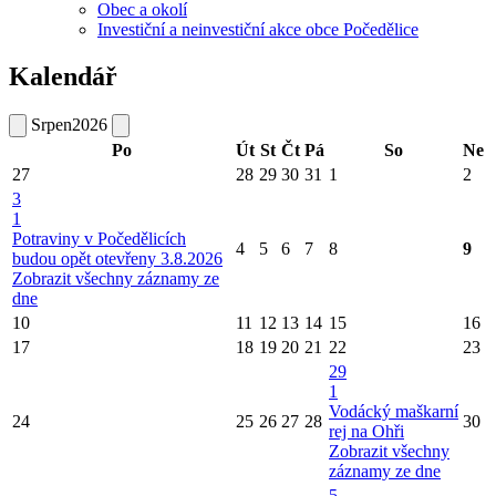
Obec a okolí
Investiční a neinvestiční akce obce Počedělice
Kalendář
Srpen
2026
Po
Út
St
Čt
Pá
So
Ne
27
28
29
30
31
1
2
3
1
Potraviny v Počedělicích
4
5
6
7
8
9
budou opět otevřeny 3.8.2026
Zobrazit všechny záznamy ze
dne
10
11
12
13
14
15
16
17
18
19
20
21
22
23
29
1
Vodácký maškarní
24
25
26
27
28
30
rej na Ohři
Zobrazit všechny
záznamy ze dne
5