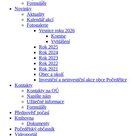
Formuláře
Novinky
Aktuality
Kalendář akcí
Fotogalerie
Vesnice roku 2026
Komise
Vyhlášení
Rok 2025
Rok 2024
Rok 2023
Rok 2022
Rok 2021
Obec a okolí
Investiční a neinvestiční akce obce Počedělice
Kontakty
Kontakty na OÚ
Napište nám
Užitečné informace
Formuláře
Předpověď počasí
Knihovna
Dokumenty
Počedělský občasník
Videoportál