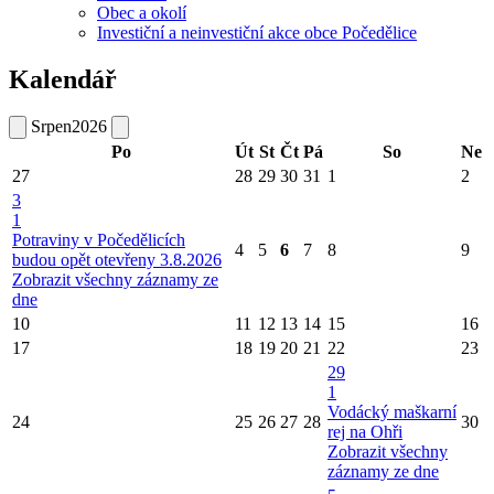
Obec a okolí
Investiční a neinvestiční akce obce Počedělice
Kalendář
Srpen
2026
Po
Út
St
Čt
Pá
So
Ne
27
28
29
30
31
1
2
3
1
Potraviny v Počedělicích
4
5
6
7
8
9
budou opět otevřeny 3.8.2026
Zobrazit všechny záznamy ze
dne
10
11
12
13
14
15
16
17
18
19
20
21
22
23
29
1
Vodácký maškarní
24
25
26
27
28
30
rej na Ohři
Zobrazit všechny
záznamy ze dne