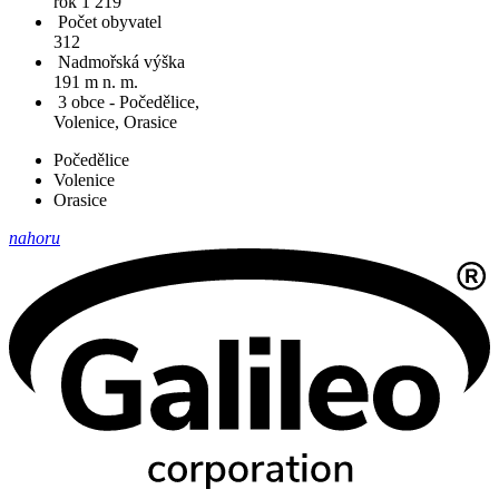
rok 1 219
Počet obyvatel
312
Nadmořská výška
191 m n. m.
3 obce - Počedělice,
Volenice, Orasice
Počedělice
Volenice
Orasice
nahoru