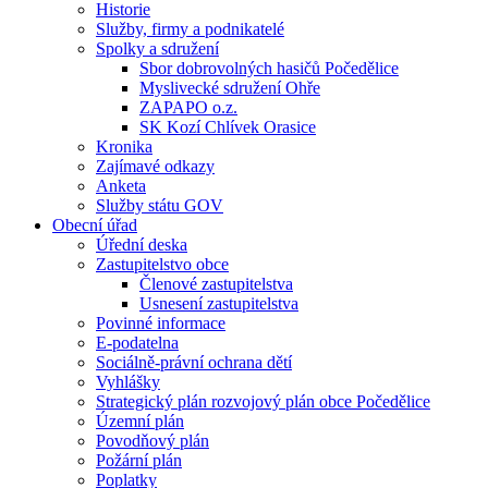
Historie
Služby, firmy a podnikatelé
Spolky a sdružení
Sbor dobrovolných hasičů Počedělice
Myslivecké sdružení Ohře
ZAPAPO o.z.
SK Kozí Chlívek Orasice
Kronika
Zajímavé odkazy
Anketa
Služby státu GOV
Obecní úřad
Úřední deska
Zastupitelstvo obce
Členové zastupitelstva
Usnesení zastupitelstva
Povinné informace
E-podatelna
Sociálně-právní ochrana dětí
Vyhlášky
Strategický plán rozvojový plán obce Počedělice
Územní plán
Povodňový plán
Požární plán
Poplatky