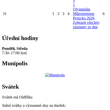
5
1
Olympiáda
31
1
2
3
4
Mikroregionu
6
Perucko 2026
Zobrazit všechny
záznamy ze dne
Úřední hodiny
Pondělí, Středa
7:30–17:00 hod.
Munipolis
Svátek
Svátek má
Oldřiška
Státní svátky a významné dny na dnešek: