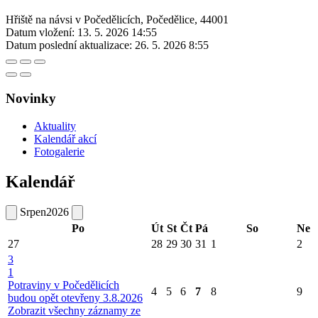
Hřiště na návsi v Počedělicích, Počedělice, 44001
Datum vložení:
13. 5. 2026 14:55
Datum poslední aktualizace:
26. 5. 2026 8:55
Novinky
Aktuality
Kalendář akcí
Fotogalerie
Kalendář
Srpen
2026
Po
Út
St
Čt
Pá
So
Ne
27
28
29
30
31
1
2
3
1
Potraviny v Počedělicích
4
5
6
7
8
9
budou opět otevřeny 3.8.2026
Zobrazit všechny záznamy ze