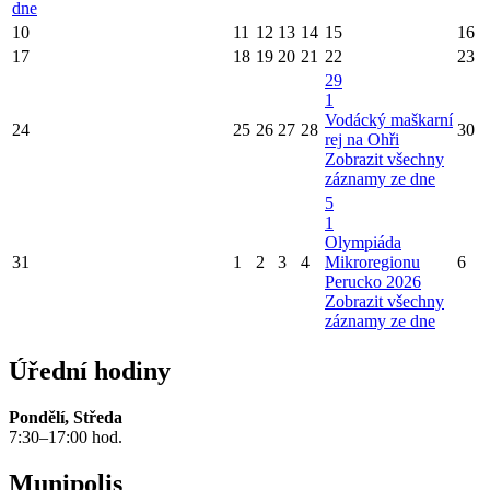
dne
10
11
12
13
14
15
16
17
18
19
20
21
22
23
29
1
Vodácký maškarní
24
25
26
27
28
30
rej na Ohři
Zobrazit všechny
záznamy ze dne
5
1
Olympiáda
31
1
2
3
4
Mikroregionu
6
Perucko 2026
Zobrazit všechny
záznamy ze dne
Úřední hodiny
Pondělí, Středa
7:30–17:00 hod.
Munipolis