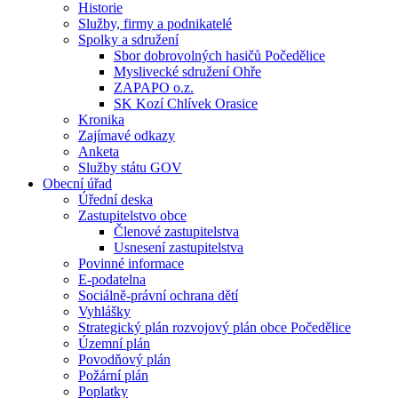
Historie
Služby, firmy a podnikatelé
Spolky a sdružení
Sbor dobrovolných hasičů Počedělice
Myslivecké sdružení Ohře
ZAPAPO o.z.
SK Kozí Chlívek Orasice
Kronika
Zajímavé odkazy
Anketa
Služby státu GOV
Obecní úřad
Úřední deska
Zastupitelstvo obce
Členové zastupitelstva
Usnesení zastupitelstva
Povinné informace
E-podatelna
Sociálně-právní ochrana dětí
Vyhlášky
Strategický plán rozvojový plán obce Počedělice
Územní plán
Povodňový plán
Požární plán
Poplatky