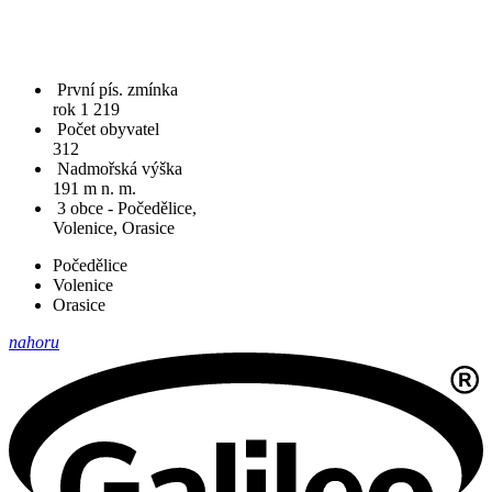
První pís. zmínka
rok 1 219
Počet obyvatel
312
Nadmořská výška
191 m n. m.
3 obce - Počedělice,
Volenice, Orasice
Počedělice
Volenice
Orasice
nahoru