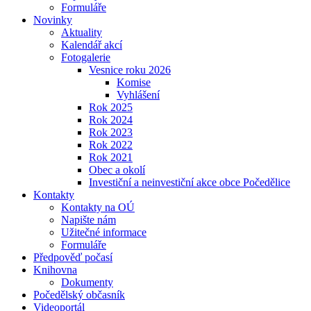
Formuláře
Novinky
Aktuality
Kalendář akcí
Fotogalerie
Vesnice roku 2026
Komise
Vyhlášení
Rok 2025
Rok 2024
Rok 2023
Rok 2022
Rok 2021
Obec a okolí
Investiční a neinvestiční akce obce Počedělice
Kontakty
Kontakty na OÚ
Napište nám
Užitečné informace
Formuláře
Předpověď počasí
Knihovna
Dokumenty
Počedělský občasník
Videoportál