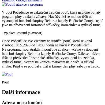
Přidat do Google kalendáře
V obci Počedělice se uskuteční tradiční pouť, která nabídne bohatý
program plný atrakcí a zábavy. Návštěvníci se mohou těšit na
vystoupení hudební skupiny Beltori a kapely Bučinské Coury, stejně
jako na předvedení historické stříkačky, kouzelníka a rytířský turnaj.
Typ akce: ostatní (slavnost)
Obec Počedělice zve všechny na tradiční pouť, která se koná
v sobotu 30.5.2026 od 14:00 hodin na návsi v Počedělicích.
Na programu jsou atraktivní pouťové atrakce , včetně vystoupení
hudební skupiny Beltori a kapely Bučinské Coury. Dále se můžete
těšit na předvedení historické stříkačky, vystoupení kouzelníka,
rytířský turnaj, vození na koních, malování na obličej a střílení
z luku. Přijďte se podívat a užít si krásný den plný zábavy a tradic.
Pouť
Další informace
Adresa místa konání