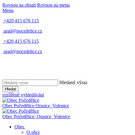
Rovnou na obsah
Rovnou na menu
Menu
+420 415 676 115
urad@pocedelice.cz
+420 415 676 115
urad@pocedelice.cz
Hledaný výraz
Hledat
rozšířené vyhledávání
Obec
Počedělice
Orasice, Volenice
Obec
Počedělice
,
Orasice, Volenice
Obec
O obci