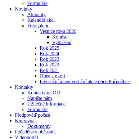
Formuláře
Novinky
Aktuality
Kalendář akcí
Fotogalerie
Vesnice roku 2026
Komise
Vyhlášení
Rok 2025
Rok 2024
Rok 2023
Rok 2022
Rok 2021
Obec a okolí
Investiční a neinvestiční akce obce Počedělice
Kontakty
Kontakty na OÚ
Napište nám
Užitečné informace
Formuláře
Předpověď počasí
Knihovna
Dokumenty
Počedělský občasník
Videoportál