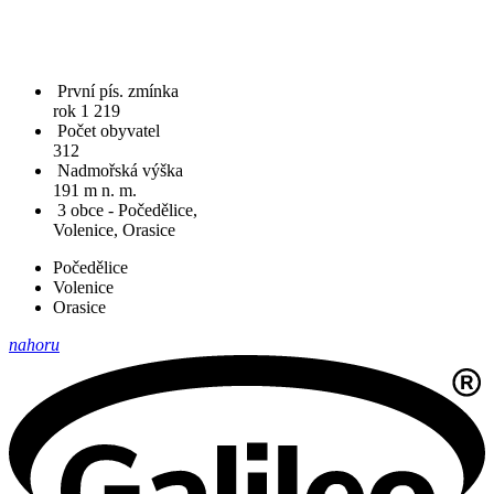
První pís. zmínka
rok 1 219
Počet obyvatel
312
Nadmořská výška
191 m n. m.
3 obce - Počedělice,
Volenice, Orasice
Počedělice
Volenice
Orasice
nahoru