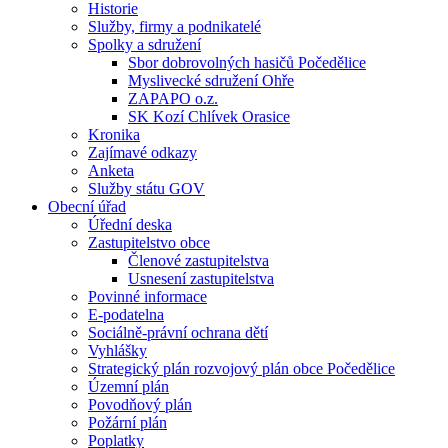
Historie
Služby, firmy a podnikatelé
Spolky a sdružení
Sbor dobrovolných hasičů Počedělice
Myslivecké sdružení Ohře
ZAPAPO o.z.
SK Kozí Chlívek Orasice
Kronika
Zajímavé odkazy
Anketa
Služby státu GOV
Obecní úřad
Úřední deska
Zastupitelstvo obce
Členové zastupitelstva
Usnesení zastupitelstva
Povinné informace
E-podatelna
Sociálně-právní ochrana dětí
Vyhlášky
Strategický plán rozvojový plán obce Počedělice
Územní plán
Povodňový plán
Požární plán
Poplatky