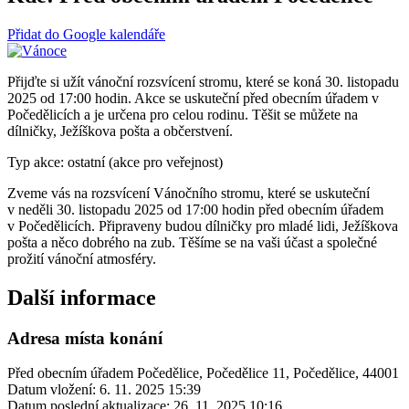
Přidat do Google kalendáře
Přijďte si užít vánoční rozsvícení stromu, které se koná 30. listopadu
2025 od 17:00 hodin. Akce se uskuteční před obecním úřadem v
Počedělicích a je určena pro celou rodinu. Těšit se můžete na
dílničky, Ježíškova pošta a občerstvení.
Typ akce: ostatní (akce pro veřejnost)
Zveme vás na rozsvícení Vánočního stromu, které se uskuteční
v neděli 30. listopadu 2025 od 17:00 hodin před obecním úřadem
v Počedělicích. Připraveny budou dílničky pro mladé lidi, Ježíškova
pošta a něco dobrého na zub. Těšíme se na vaši účast a společné
prožití vánoční atmosféry.
Další informace
Adresa místa konání
Před obecním úřadem Počedělice, Počedělice 11, Počedělice, 44001
Datum vložení:
6. 11. 2025 15:39
Datum poslední aktualizace:
26. 11. 2025 10:16