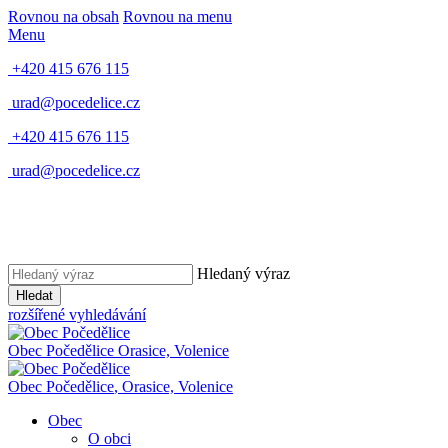
Rovnou na obsah
Rovnou na menu
Menu
+420 415 676 115
urad@pocedelice.cz
+420 415 676 115
urad@pocedelice.cz
Hledaný výraz
Hledat
rozšířené vyhledávání
Obec
Počedělice
Orasice, Volenice
Obec
Počedělice
,
Orasice, Volenice
Obec
O obci