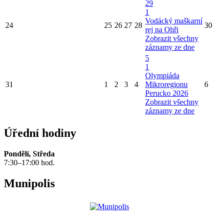
29
1
Vodácký maškarní
24
25
26
27
28
30
rej na Ohři
Zobrazit všechny
záznamy ze dne
5
1
Olympiáda
31
1
2
3
4
Mikroregionu
6
Perucko 2026
Zobrazit všechny
záznamy ze dne
Úřední hodiny
Pondělí, Středa
7:30–17:00 hod.
Munipolis