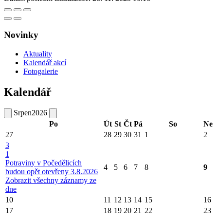
Novinky
Aktuality
Kalendář akcí
Fotogalerie
Kalendář
Srpen
2026
Po
Út
St
Čt
Pá
So
Ne
27
28
29
30
31
1
2
3
1
Potraviny v Počedělicích
4
5
6
7
8
9
budou opět otevřeny 3.8.2026
Zobrazit všechny záznamy ze
dne
10
11
12
13
14
15
16
17
18
19
20
21
22
23