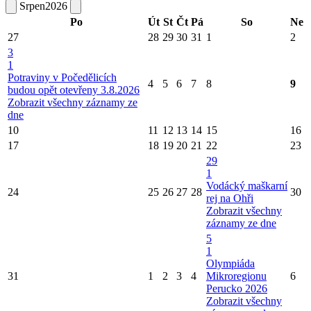
Srpen
2026
Po
Út
St
Čt
Pá
So
Ne
27
28
29
30
31
1
2
3
1
Potraviny v Počedělicích
4
5
6
7
8
9
budou opět otevřeny 3.8.2026
Zobrazit všechny záznamy ze
dne
10
11
12
13
14
15
16
17
18
19
20
21
22
23
29
1
Vodácký maškarní
24
25
26
27
28
30
rej na Ohři
Zobrazit všechny
záznamy ze dne
5
1
Olympiáda
31
1
2
3
4
Mikroregionu
6
Perucko 2026
Zobrazit všechny