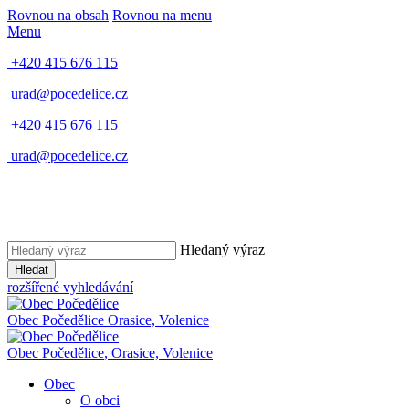
Rovnou na obsah
Rovnou na menu
Menu
+420 415 676 115
urad@pocedelice.cz
+420 415 676 115
urad@pocedelice.cz
Hledaný výraz
Hledat
rozšířené vyhledávání
Obec
Počedělice
Orasice, Volenice
Obec
Počedělice
,
Orasice, Volenice
Obec
O obci