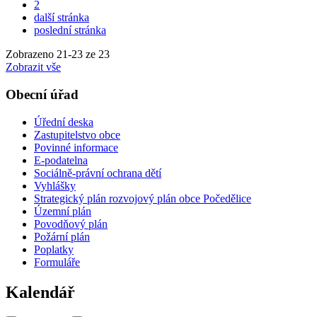
2
další stránka
poslední stránka
Zobrazeno
21
-
23
ze 23
Zobrazit vše
Obecní úřad
Úřední deska
Zastupitelstvo obce
Povinné informace
E-podatelna
Sociálně-právní ochrana dětí
Vyhlášky
Strategický plán rozvojový plán obce Počedělice
Územní plán
Povodňový plán
Požární plán
Poplatky
Formuláře
Kalendář