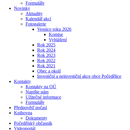
Formuláře
Novinky
Aktuality
Kalendář akcí
Fotogalerie
Vesnice roku 2026
Komise
Vyhlášení
Rok 2025
Rok 2024
Rok 2023
Rok 2022
Rok 2021
Obec a okolí
Investiční a neinvestiční akce obce Počedělice
Kontakty
Kontakty na OÚ
Napište nám
Užitečné informace
Formuláře
Předpověď počasí
Knihovna
Dokumenty
Počedělský občasník
Videoportál