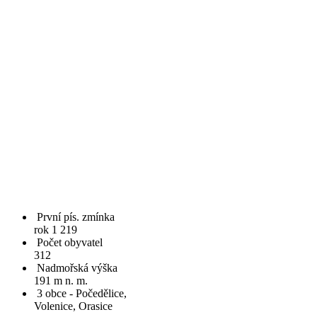
První pís. zmínka
rok 1 219
Počet obyvatel
312
Nadmořská výška
191 m n. m.
3 obce - Počedělice,
Volenice, Orasice