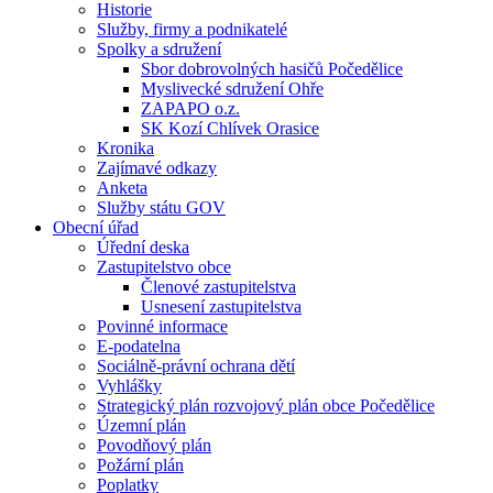
Historie
Služby, firmy a podnikatelé
Spolky a sdružení
Sbor dobrovolných hasičů Počedělice
Myslivecké sdružení Ohře
ZAPAPO o.z.
SK Kozí Chlívek Orasice
Kronika
Zajímavé odkazy
Anketa
Služby státu GOV
Obecní úřad
Úřední deska
Zastupitelstvo obce
Členové zastupitelstva
Usnesení zastupitelstva
Povinné informace
E-podatelna
Sociálně-právní ochrana dětí
Vyhlášky
Strategický plán rozvojový plán obce Počedělice
Územní plán
Povodňový plán
Požární plán
Poplatky